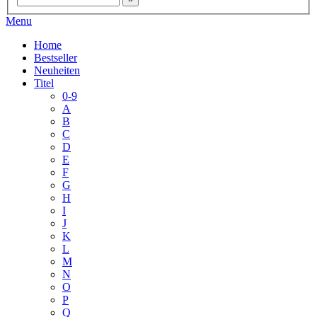
Menu
Home
Bestseller
Neuheiten
Titel
0-9
A
B
C
D
E
F
G
H
I
J
K
L
M
N
O
P
Q