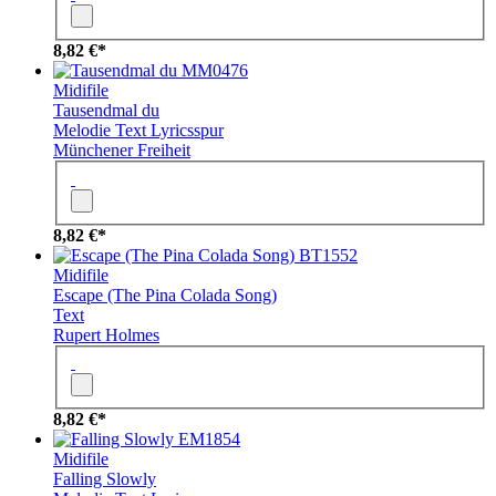
8,82 €*
MM0476
Midifile
Tausendmal du
Melodie
Text
Lyricsspur
Münchener Freiheit
8,82 €*
BT1552
Midifile
Escape (The Pina Colada Song)
Text
Rupert Holmes
8,82 €*
EM1854
Midifile
Falling Slowly