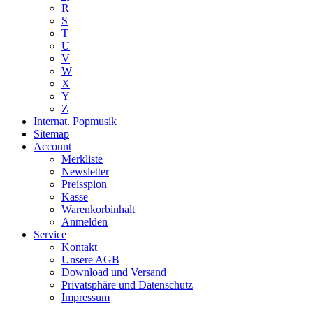
R
S
T
U
V
W
X
Y
Z
Internat. Popmusik
Sitemap
Account
Merkliste
Newsletter
Preisspion
Kasse
Warenkorbinhalt
Anmelden
Service
Kontakt
Unsere AGB
Download und Versand
Privatsphäre und Datenschutz
Impressum