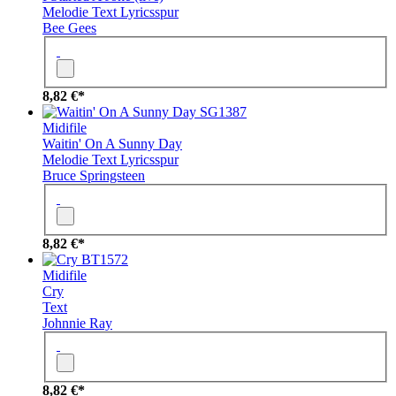
Melodie
Text
Lyricsspur
Bee Gees
8,82 €*
SG1387
Midifile
Waitin' On A Sunny Day
Melodie
Text
Lyricsspur
Bruce Springsteen
8,82 €*
BT1572
Midifile
Cry
Text
Johnnie Ray
8,82 €*