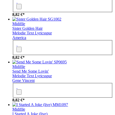
8,82 €*
SG1002
Midifile
Sister Golden Hair
Melodie
Text
Lyricsspur
America
8,82 €*
SP0695
Midifile
Send Me Some Lovin'
Melodie
Text
Lyricsspur
Gene Vincent
8,82 €*
MM1097
Midifile
I Started A Joke (live)