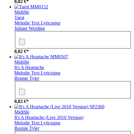
8,82 €*
MM0152
Midifile
Tarot
Melodie
Text
Lyricsspur
Juliane Werding
8,82 €*
MM0507
Midifile
It's A Heartache
Melodie
Text
Lyricsspur
Bonnie Tyler
8,82 €*
SP2360
Midifile
It's A Heartache (Live 2010 Version)
Melodie
Text
Lyricsspur
Bonnie Tyler