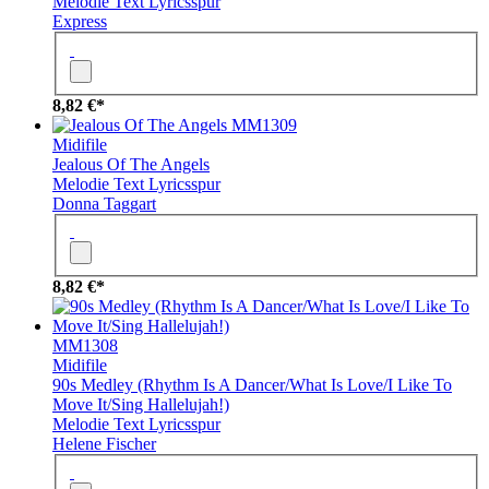
Melodie
Text
Lyricsspur
Express
8,82 €*
MM1309
Midifile
Jealous Of The Angels
Melodie
Text
Lyricsspur
Donna Taggart
8,82 €*
MM1308
Midifile
90s Medley (Rhythm Is A Dancer/What Is Love/I Like To
Move It/Sing Hallelujah!)
Melodie
Text
Lyricsspur
Helene Fischer