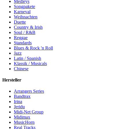
Medleys
Songpakete
Karneval
Weihnachten
Duette
Country & Irish
Soul / R&B
Reggae
Standards
Blues & Rock 'n Roll
Jazz
Latin / Spanish
Klassik / Musicals
Chinese
Hersteller
Arrangers Series
Bandtrax
Irina
Jeridu
Midi-Net Group
Midimax
MusicHorn
Real Tracks