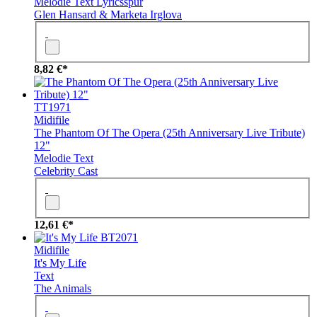
Melodie
Text
Lyricsspur
Glen Hansard & Marketa Irglova
8,82 €*
TT1971
Midifile
The Phantom Of The Opera (25th Anniversary Live Tribute)
12"
Melodie
Text
Celebrity Cast
12,61 €*
BT2071
Midifile
It's My Life
Text
The Animals