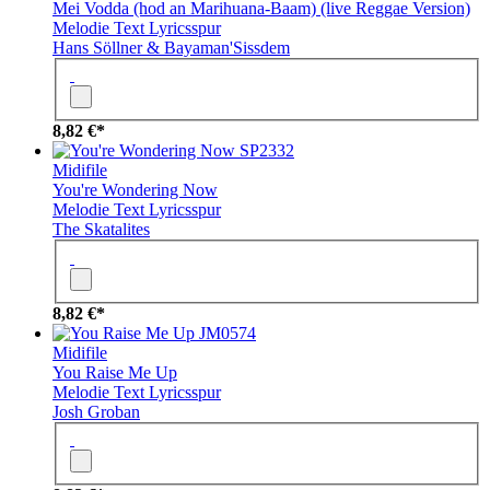
Mei Vodda (hod an Marihuana-Baam) (live Reggae Version)
Melodie
Text
Lyricsspur
Hans Söllner & Bayaman'Sissdem
8,82 €*
SP2332
Midifile
You're Wondering Now
Melodie
Text
Lyricsspur
The Skatalites
8,82 €*
JM0574
Midifile
You Raise Me Up
Melodie
Text
Lyricsspur
Josh Groban